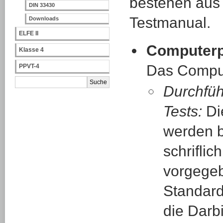
bestehen au
DIN 33430
Testmanual.
Downloads
ELFE II
Computer
Klasse 4
Das Comput
PPVT-4
Durchfü
Tests:
Di
werden 
schriflich
vorgege
Standard
die Darb