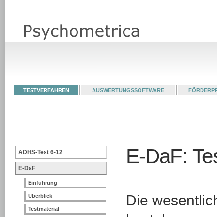
TESTVERFAHREN
AUSWERTUNGSSOFTWARE
FÖRDERP
E-DaF: Tes
ADHS-Test 6-12
E-DaF
Einführung
Die wesentli
Überblick
Testmaterial