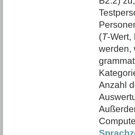
B2.2) zu
Testpers
Personen
(
T
-Wert,
werden, 
grammati
Kategori
Anzahl d
Auswertu
Außerdem
Computer
Sprachze