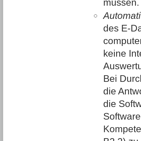
müssen.
Automati
des E-Da
computer
keine In
Auswertu
Bei Durc
die Antw
die Soft
Software
Kompeten