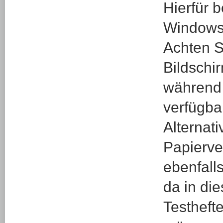
Hierfür 
Windows
Achten S
Bildschi
während 
verfügbar
Alternati
Papierver
ebenfall
da in di
Testheft